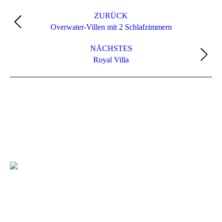
Album-
Navigation
ZURÜCK
Vorheriges
Overwater-Villen mit 2 Schlafzimmern
Album:
NÄCHSTES
Nächstes
Royal Villa
Album: